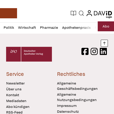
login
login
Aktuelle Ausgabe
Suche
Deutsche Apotheker Zeitung
Profil
Daz
Abo
Politik
Wirtschaft
Pharmazie
Apothekenpraxis
Recht
Sp
öffnen
Pur
Abo
öffnen
Nach
Deutscher Apotheker Verlag Logo
Facebook
Instagram
LinkedI
Service
Rechtliches
Newsletter
Allgemeine
Geschäftsbedingungen
Über uns
Allgemeine
Kontakt
Nutzungsbedingungen
Mediadaten
Impressum
Abo kündigen
Datenschutz
RSS-Feed