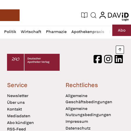
login
login
Aktuelle Ausgabe
Suche
Deutsche Apotheker Zeitung
Profil
Daz
Abo
Politik
Wirtschaft
Pharmazie
Apothekenpraxis
Recht
Sp
öffnen
Pur
Abo
öffnen
Nach
Deutscher Apotheker Verlag Logo
Facebook
Instagram
LinkedI
Service
Rechtliches
Newsletter
Allgemeine
Geschäftsbedingungen
Über uns
Allgemeine
Kontakt
Nutzungsbedingungen
Mediadaten
Impressum
Abo kündigen
Datenschutz
RSS-Feed