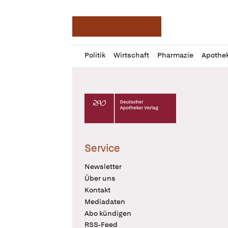
Deutsche Apotheker Ze
Profil
Daz
Politik
Wirtschaft
Pharmazie
Apothe
öffnen
Pur
Abo
öffnen
Deutscher Apotheker Verlag Logo
Service
Newsletter
Über uns
Kontakt
Mediadaten
Abo kündigen
RSS-Feed