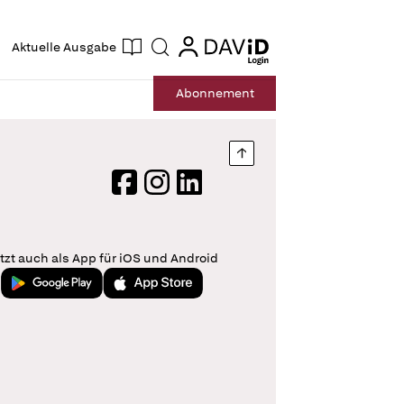
ogin
login
Aktuelle Ausgabe
Suche
Abo
nnement
Nach oben springen
Facebook
Instagram
LinkedIn
tzt auch als App für iOS und Android
Jetzt bei Google Play
Laden im App Store