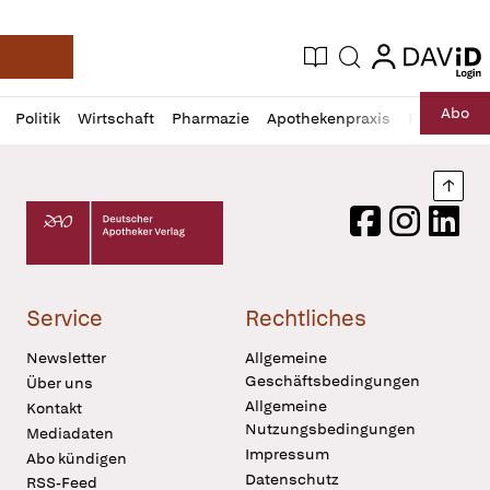
login
login
Aktuelle Ausgabe
Suche
Deutsche Apotheker Zeitung
Profil
Daz
Abo
Politik
Wirtschaft
Pharmazie
Apothekenpraxis
Recht
Sp
öffnen
Pur
Abo
öffnen
Nach
Deutscher Apotheker Verlag Logo
Facebook
Instagram
LinkedI
Service
Rechtliches
Newsletter
Allgemeine
Geschäftsbedingungen
Über uns
Allgemeine
Kontakt
Nutzungsbedingungen
Mediadaten
Impressum
Abo kündigen
Datenschutz
RSS-Feed