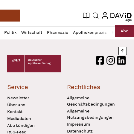
login
login
Aktuelle Ausgabe
Suche
Deutsche Apotheker Zeitung
Profil
Daz
Abo
Politik
Wirtschaft
Pharmazie
Apothekenpraxis
Recht
Sp
öffnen
Pur
Abo
öffnen
Nach
Deutscher Apotheker Verlag Logo
Facebook
Instagram
LinkedI
Service
Rechtliches
Newsletter
Allgemeine
Geschäftsbedingungen
Über uns
Allgemeine
Kontakt
Nutzungsbedingungen
Mediadaten
Impressum
Abo kündigen
Datenschutz
RSS-Feed