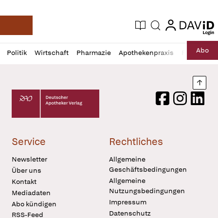
login
login
Aktuelle Ausgabe
Suche
Deutsche Apotheker Zeitung
Profil
Daz
Abo
Politik
Wirtschaft
Pharmazie
Apothekenpraxis
Recht
Sp
öffnen
Pur
Abo
öffnen
Nach
Deutscher Apotheker Verlag Logo
Facebook
Instagram
LinkedI
Service
Rechtliches
Newsletter
Allgemeine
Geschäftsbedingungen
Über uns
Allgemeine
Kontakt
Nutzungsbedingungen
Mediadaten
Impressum
Abo kündigen
Datenschutz
RSS-Feed