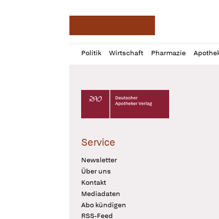
Deutsche Apotheker Ze
Profil
Daz
Politik
Wirtschaft
Pharmazie
Apothe
öffnen
Pur
Abo
öffnen
Deutscher Apotheker Verlag Logo
Service
Newsletter
Über uns
Kontakt
Mediadaten
Abo kündigen
RSS-Feed