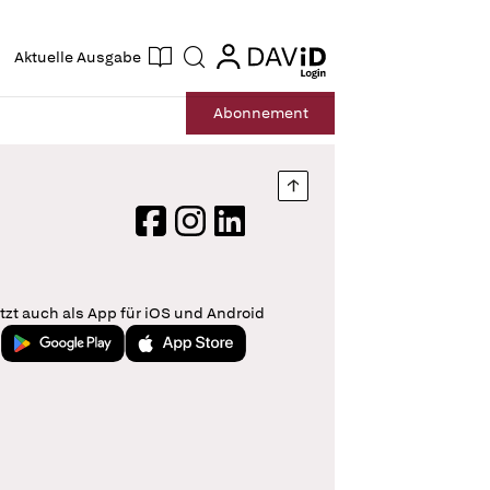
ogin
login
Aktuelle Ausgabe
Suche
Abo
nnement
Nach oben springen
Facebook
Instagram
LinkedIn
tzt auch als App für iOS und Android
Jetzt bei Google Play
Laden im App Store