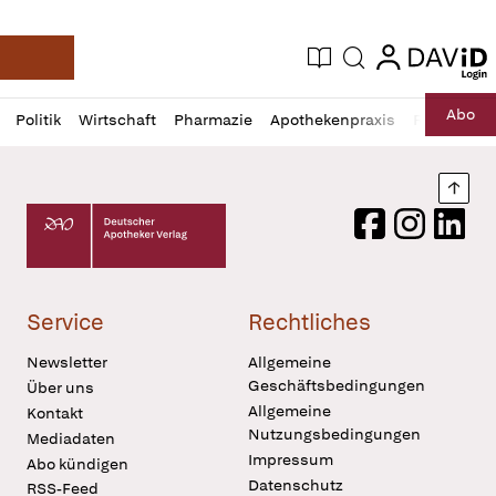
login
login
Aktuelle Ausgabe
Suche
Deutsche Apotheker Zeitung
Profil
Daz
Abo
Politik
Wirtschaft
Pharmazie
Apothekenpraxis
Recht
Sp
öffnen
Pur
Abo
öffnen
Nach
Deutscher Apotheker Verlag Logo
Facebook
Instagram
LinkedI
Service
Rechtliches
Newsletter
Allgemeine
Geschäftsbedingungen
Über uns
Allgemeine
Kontakt
Nutzungsbedingungen
Mediadaten
Impressum
Abo kündigen
Datenschutz
RSS-Feed