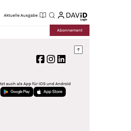
ogin
login
Aktuelle Ausgabe
Suche
Abo
nnement
Nach oben springen
Facebook
Instagram
LinkedIn
tzt auch als App für iOS und Android
Jetzt bei Google Play
Laden im App Store