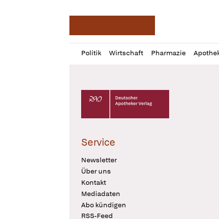
Deutsche Apotheker Ze
Profil
Daz
Politik
Wirtschaft
Pharmazie
Apothe
öffnen
Pur
Abo
öffnen
Deutscher Apotheker Verlag Logo
Service
Newsletter
Über uns
Kontakt
Mediadaten
Abo kündigen
RSS-Feed