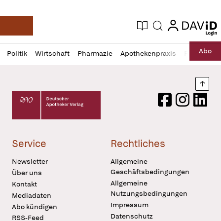
login
login
Aktuelle Ausgabe
Suche
Deutsche Apotheker Zeitung
Profil
Daz
Abo
Politik
Wirtschaft
Pharmazie
Apothekenpraxis
Recht
Sp
öffnen
Pur
Abo
öffnen
Nach
Deutscher Apotheker Verlag Logo
Facebook
Instagram
LinkedI
Service
Rechtliches
Newsletter
Allgemeine
Geschäftsbedingungen
Über uns
Allgemeine
Kontakt
Nutzungsbedingungen
Mediadaten
Impressum
Abo kündigen
Datenschutz
RSS-Feed