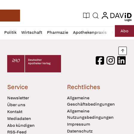
login
login
Aktuelle Ausgabe
Suche
Deutsche Apotheker Zeitung
Profil
Daz
Abo
Politik
Wirtschaft
Pharmazie
Apothekenpraxis
Recht
Sp
öffnen
Pur
Abo
öffnen
Nach
Deutscher Apotheker Verlag Logo
Facebook
Instagram
LinkedI
Service
Rechtliches
Newsletter
Allgemeine
Geschäftsbedingungen
Über uns
Allgemeine
Kontakt
Nutzungsbedingungen
Mediadaten
Impressum
Abo kündigen
Datenschutz
RSS-Feed