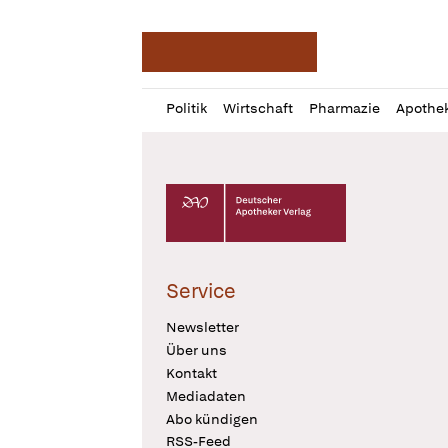
Deutsche Apotheker Ze
Profil
Daz
Politik
Wirtschaft
Pharmazie
Apothe
öffnen
Pur
Abo
öffnen
Deutscher Apotheker Verlag Logo
Service
Newsletter
Über uns
Kontakt
Mediadaten
Abo kündigen
RSS-Feed