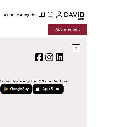
ogin
login
Aktuelle Ausgabe
Suche
Abo
nnement
Nach oben springen
Facebook
Instagram
LinkedIn
tzt auch als App für iOS und Android
Jetzt bei Google Play
Laden im App Store