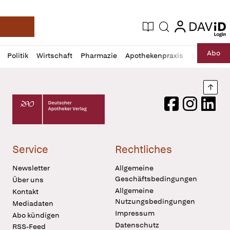
login
login
Aktuelle Ausgabe
Suche
Deutsche Apotheker Zeitung
Profil
Daz
Abo
Politik
Wirtschaft
Pharmazie
Apothekenpraxis
Recht
Sp
öffnen
Pur
Abo
öffnen
Nach
Deutscher Apotheker Verlag Logo
Facebook
Instagram
LinkedI
Service
Rechtliches
Newsletter
Allgemeine
Geschäftsbedingungen
Über uns
Allgemeine
Kontakt
Nutzungsbedingungen
Mediadaten
Impressum
Abo kündigen
Datenschutz
RSS-Feed