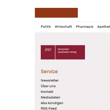
Deutsche Apotheker Ze
Profil
Daz
Politik
Wirtschaft
Pharmazie
Apothe
öffnen
Pur
Abo
öffnen
Deutscher Apotheker Verlag Logo
Service
Newsletter
Über uns
Kontakt
Mediadaten
Abo kündigen
RSS-Feed