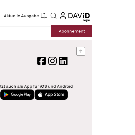
ogin
login
Aktuelle Ausgabe
Suche
Abo
nnement
Nach oben springen
Facebook
Instagram
LinkedIn
tzt auch als App für iOS und Android
Jetzt bei Google Play
Laden im App Store