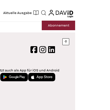
ogin
login
Aktuelle Ausgabe
Suche
Abo
nnement
Nach oben springen
Facebook
Instagram
LinkedIn
tzt auch als App für iOS und Android
Jetzt bei Google Play
Laden im App Store