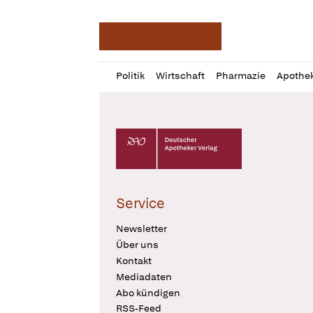
Deutsche Apotheker Ze
Profil
Daz
Politik
Wirtschaft
Pharmazie
Apothe
öffnen
Pur
Abo
öffnen
Deutscher Apotheker Verlag Logo
Service
Newsletter
Über uns
Kontakt
Mediadaten
Abo kündigen
RSS-Feed