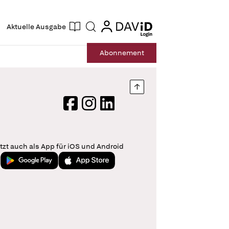
ogin
login
Aktuelle Ausgabe
Suche
Abo
nnement
Nach oben springen
Facebook
Instagram
LinkedIn
tzt auch als App für iOS und Android
Jetzt bei Google Play
Laden im App Store