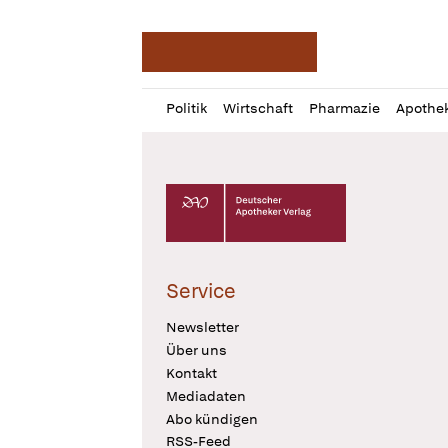
Deutsche Apotheker Ze
Profil
Daz
Politik
Wirtschaft
Pharmazie
Apothe
öffnen
Pur
Abo
öffnen
Deutscher Apotheker Verlag Logo
Service
Newsletter
Über uns
Kontakt
Mediadaten
Abo kündigen
RSS-Feed