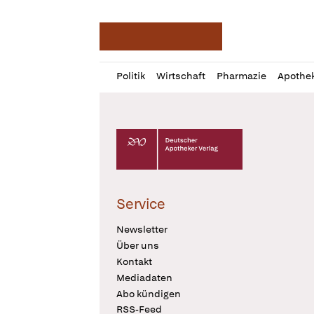
Deutsche Apotheker Ze
Profil
Daz
Politik
Wirtschaft
Pharmazie
Apothe
öffnen
Pur
Abo
öffnen
Deutscher Apotheker Verlag Logo
Service
Newsletter
Über uns
Kontakt
Mediadaten
Abo kündigen
RSS-Feed