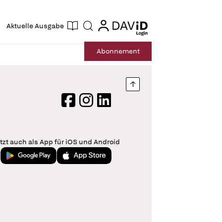
ogin
login
Aktuelle Ausgabe
Suche
Abo
nnement
Nach oben springen
Facebook
Instagram
LinkedIn
tzt auch als App für iOS und Android
Jetzt bei Google Play
Laden im App Store