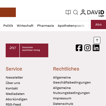
login
login
Aktuelle Ausgabe
Suche
Deutsche Apotheker Zeitung
Profil
Daz
Abo
Politik
Wirtschaft
Pharmazie
Apothekenpraxis
Recht
Sp
öffnen
Pur
Abo
öffnen
Nach
Deutscher Apotheker Verlag Logo
Facebook
Instagram
LinkedI
Service
Rechtliches
Newsletter
Allgemeine
Geschäftsbedingungen
Über uns
Allgemeine
Kontakt
Nutzungsbedingungen
Mediadaten
Impressum
Abo kündigen
Datenschutz
RSS-Feed