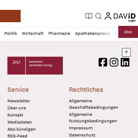
login
login
Aktuelle Ausgabe
Suche
Deutsche Apotheker Zeitung
Profil
Daz
Abo
Politik
Wirtschaft
Pharmazie
Apothekenpraxis
Recht
Sp
öffnen
Pur
Abo
öffnen
Nach
Deutscher Apotheker Verlag Logo
Facebook
Instagram
LinkedI
Service
Rechtliches
Newsletter
Allgemeine
Geschäftsbedingungen
Über uns
Allgemeine
Kontakt
Nutzungsbedingungen
Mediadaten
Impressum
Abo kündigen
Datenschutz
RSS-Feed