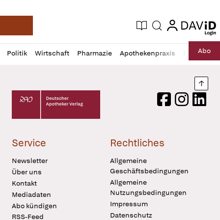
login
login
Aktuelle Ausgabe
Suche
Deutsche Apotheker Zeitung
Profil
Daz
Abo
Politik
Wirtschaft
Pharmazie
Apothekenpraxis
Recht
Sp
öffnen
Pur
Abo
öffnen
Nach
Deutscher Apotheker Verlag Logo
Facebook
Instagram
LinkedI
Service
Rechtliches
Newsletter
Allgemeine
Geschäftsbedingungen
Über uns
Allgemeine
Kontakt
Nutzungsbedingungen
Mediadaten
Impressum
Abo kündigen
Datenschutz
RSS-Feed