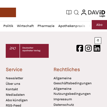
login
login
Aktuelle Ausgabe
Suche
Deutsche Apotheker Zeitung
Profil
Daz
Abo
Politik
Wirtschaft
Pharmazie
Apothekenpraxis
Recht
Sp
öffnen
Pur
Abo
öffnen
Nach
Deutscher Apotheker Verlag Logo
Facebook
Instagram
LinkedI
Service
Rechtliches
Newsletter
Allgemeine
Geschäftsbedingungen
Über uns
Allgemeine
Kontakt
Nutzungsbedingungen
Mediadaten
Impressum
Abo kündigen
Datenschutz
RSS-Feed