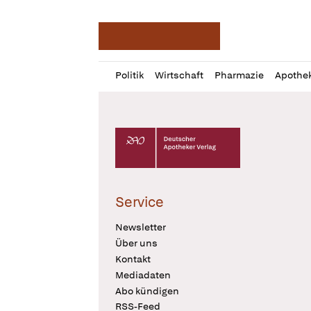
Deutsche Apotheker Ze
Profil
Daz
Politik
Wirtschaft
Pharmazie
Apothe
öffnen
Pur
Abo
öffnen
Deutscher Apotheker Verlag Logo
Service
Newsletter
Über uns
Kontakt
Mediadaten
Abo kündigen
RSS-Feed