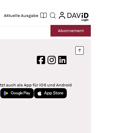
ogin
login
Aktuelle Ausgabe
Suche
Abo
nnement
Nach oben springen
Facebook
Instagram
LinkedIn
tzt auch als App für iOS und Android
Jetzt bei Google Play
Laden im App Store