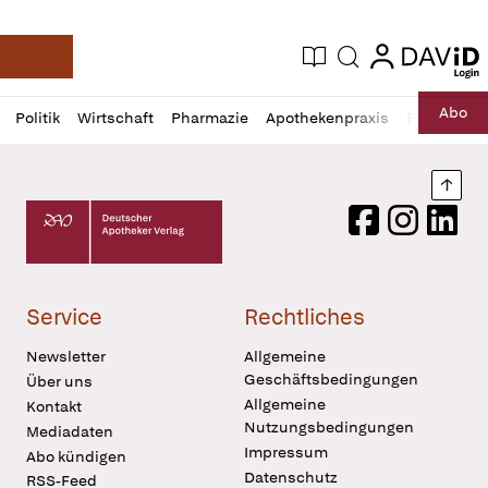
login
login
Aktuelle Ausgabe
Suche
Deutsche Apotheker Zeitung
Profil
Daz
Abo
Politik
Wirtschaft
Pharmazie
Apothekenpraxis
Recht
Sp
öffnen
Pur
Abo
öffnen
Nach
Deutscher Apotheker Verlag Logo
Facebook
Instagram
LinkedI
Service
Rechtliches
Newsletter
Allgemeine
Geschäftsbedingungen
Über uns
Allgemeine
Kontakt
Nutzungsbedingungen
Mediadaten
Impressum
Abo kündigen
Datenschutz
RSS-Feed