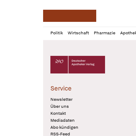
Deutsche Apotheker Ze
Profil
Daz
Politik
Wirtschaft
Pharmazie
Apothe
öffnen
Pur
Abo
öffnen
Deutscher Apotheker Verlag Logo
Service
Newsletter
Über uns
Kontakt
Mediadaten
Abo kündigen
RSS-Feed