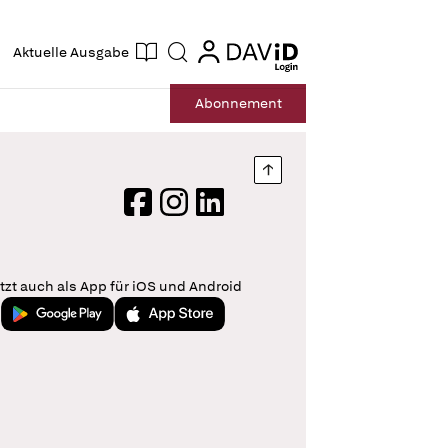
ogin
login
Aktuelle Ausgabe
Suche
Abo
nnement
Nach oben springen
Facebook
Instagram
LinkedIn
tzt auch als App für iOS und Android
Jetzt bei Google Play
Laden im App Store