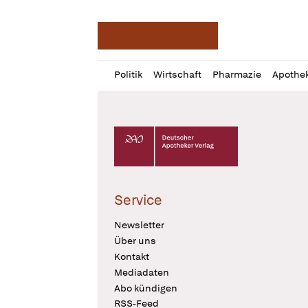
Deutsche Apotheker Ze
Profil
Daz
Politik
Wirtschaft
Pharmazie
Apothe
öffnen
Pur
Abo
öffnen
Deutscher Apotheker Verlag Logo
Service
Newsletter
Über uns
Kontakt
Mediadaten
Abo kündigen
RSS-Feed