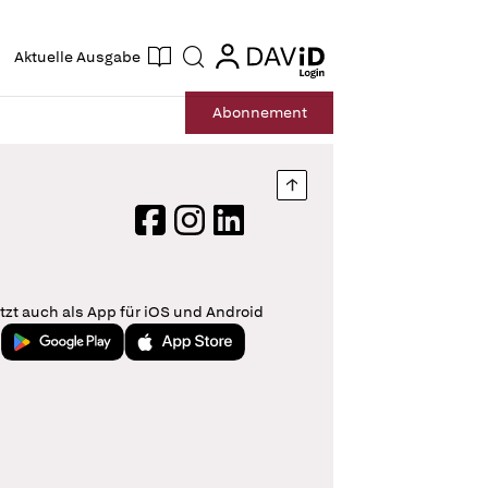
ogin
login
Aktuelle Ausgabe
Suche
Abo
nnement
Nach oben springen
Facebook
Instagram
LinkedIn
tzt auch als App für iOS und Android
Jetzt bei Google Play
Laden im App Store