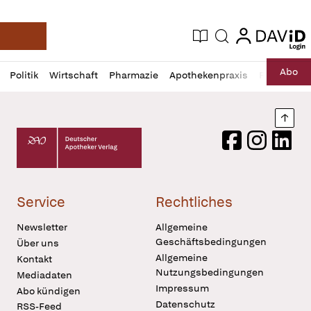
login
login
Aktuelle Ausgabe
Suche
Deutsche Apotheker Zeitung
Profil
Daz
Abo
Politik
Wirtschaft
Pharmazie
Apothekenpraxis
Recht
Sp
öffnen
Pur
Abo
öffnen
Nach
Deutscher Apotheker Verlag Logo
Facebook
Instagram
LinkedI
Service
Rechtliches
Newsletter
Allgemeine
Geschäftsbedingungen
Über uns
Allgemeine
Kontakt
Nutzungsbedingungen
Mediadaten
Impressum
Abo kündigen
Datenschutz
RSS-Feed