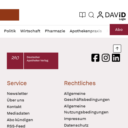
login
login
Aktuelle Ausgabe
Suche
Deutsche Apotheker Zeitung
Profil
Daz
Abo
Politik
Wirtschaft
Pharmazie
Apothekenpraxis
Recht
Sp
öffnen
Pur
Abo
öffnen
Nach
Deutscher Apotheker Verlag Logo
Facebook
Instagram
LinkedI
Service
Rechtliches
Newsletter
Allgemeine
Geschäftsbedingungen
Über uns
Allgemeine
Kontakt
Nutzungsbedingungen
Mediadaten
Impressum
Abo kündigen
Datenschutz
RSS-Feed