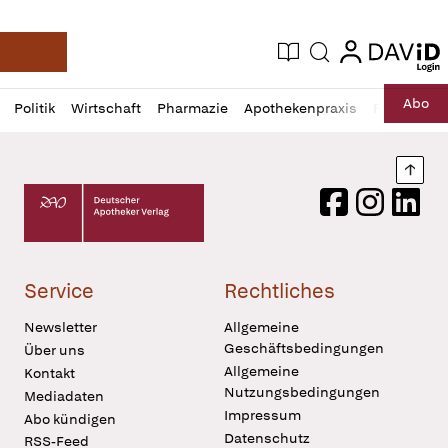
login
login
Aktuelle Ausgabe
Suche
Deutsche Apotheker Zeitung
Profil
Daz
Abo
Politik
Wirtschaft
Pharmazie
Apothekenpraxis
Recht
Sp
öffnen
Pur
Abo
öffnen
Nach
Deutscher Apotheker Verlag Logo
Facebook
Instagram
LinkedI
Service
Rechtliches
Newsletter
Allgemeine
Geschäftsbedingungen
Über uns
Allgemeine
Kontakt
Nutzungsbedingungen
Mediadaten
Impressum
Abo kündigen
Datenschutz
RSS-Feed