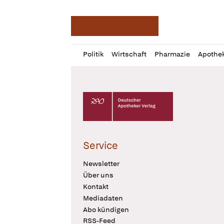
Deutsche Apotheker Ze
Profil
Daz
Politik
Wirtschaft
Pharmazie
Apothe
öffnen
Pur
Abo
öffnen
Deutscher Apotheker Verlag Logo
Service
Newsletter
Über uns
Kontakt
Mediadaten
Abo kündigen
RSS-Feed