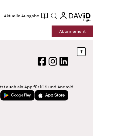
ogin
login
Aktuelle Ausgabe
Suche
Abo
nnement
Nach oben springen
Facebook
Instagram
LinkedIn
tzt auch als App für iOS und Android
Jetzt bei Google Play
Laden im App Store