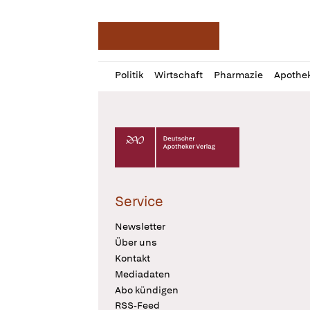
Deutsche Apotheker Ze
Profil
Daz
Politik
Wirtschaft
Pharmazie
Apothe
öffnen
Pur
Abo
öffnen
Deutscher Apotheker Verlag Logo
Service
Newsletter
Über uns
Kontakt
Mediadaten
Abo kündigen
RSS-Feed