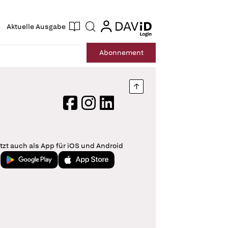
ogin
login
Aktuelle Ausgabe
Suche
Abo
nnement
Nach oben springen
Facebook
Instagram
LinkedIn
tzt auch als App für iOS und Android
Jetzt bei Google Play
Laden im App Store