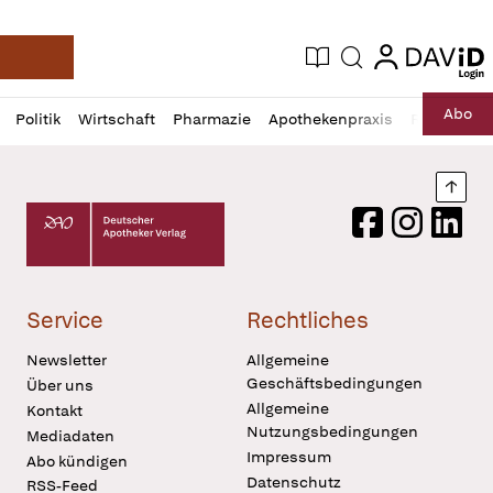
login
login
Aktuelle Ausgabe
Suche
Deutsche Apotheker Zeitung
Profil
Daz
Abo
Politik
Wirtschaft
Pharmazie
Apothekenpraxis
Recht
Sp
öffnen
Pur
Abo
öffnen
Nach
Deutscher Apotheker Verlag Logo
Facebook
Instagram
LinkedI
Service
Rechtliches
Newsletter
Allgemeine
Geschäftsbedingungen
Über uns
Allgemeine
Kontakt
Nutzungsbedingungen
Mediadaten
Impressum
Abo kündigen
Datenschutz
RSS-Feed