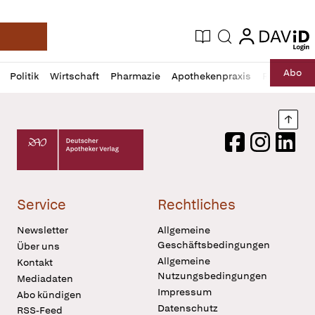
login
login
Aktuelle Ausgabe
Suche
Deutsche Apotheker Zeitung
Profil
Daz
Abo
Politik
Wirtschaft
Pharmazie
Apothekenpraxis
Recht
Sp
öffnen
Pur
Abo
öffnen
Nach
Deutscher Apotheker Verlag Logo
Facebook
Instagram
LinkedI
Service
Rechtliches
Newsletter
Allgemeine
Geschäftsbedingungen
Über uns
Allgemeine
Kontakt
Nutzungsbedingungen
Mediadaten
Impressum
Abo kündigen
Datenschutz
RSS-Feed