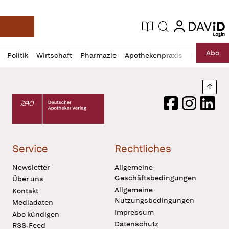
login
login
Aktuelle Ausgabe
Suche
Deutsche Apotheker Zeitung
Profil
Daz
Abo
Politik
Wirtschaft
Pharmazie
Apothekenpraxis
Recht
Sp
öffnen
Pur
Abo
öffnen
Nach
Deutscher Apotheker Verlag Logo
Facebook
Instagram
LinkedI
Service
Rechtliches
Newsletter
Allgemeine
Geschäftsbedingungen
Über uns
Allgemeine
Kontakt
Nutzungsbedingungen
Mediadaten
Impressum
Abo kündigen
Datenschutz
RSS-Feed