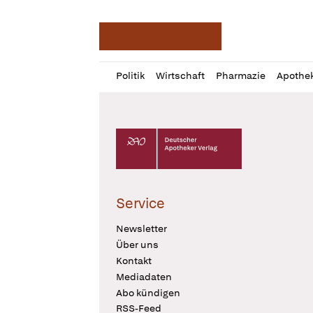
Deutsche Apotheker Ze
Profil
Daz
Politik
Wirtschaft
Pharmazie
Apothe
öffnen
Pur
Abo
öffnen
Deutscher Apotheker Verlag Logo
Service
Newsletter
Über uns
Kontakt
Mediadaten
Abo kündigen
RSS-Feed