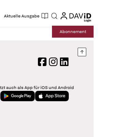
ogin
login
Aktuelle Ausgabe
Suche
Abo
nnement
Nach oben springen
Facebook
Instagram
LinkedIn
tzt auch als App für iOS und Android
Jetzt bei Google Play
Laden im App Store