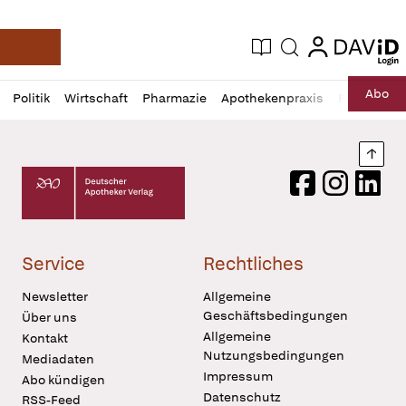
login
login
Aktuelle Ausgabe
Suche
Deutsche Apotheker Zeitung
Profil
Daz
Abo
Politik
Wirtschaft
Pharmazie
Apothekenpraxis
Recht
Sp
öffnen
Pur
Abo
öffnen
Nach
Deutscher Apotheker Verlag Logo
Facebook
Instagram
LinkedI
Service
Rechtliches
Newsletter
Allgemeine
Geschäftsbedingungen
Über uns
Allgemeine
Kontakt
Nutzungsbedingungen
Mediadaten
Impressum
Abo kündigen
Datenschutz
RSS-Feed