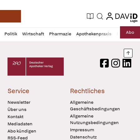
login
login
Aktuelle Ausgabe
Suche
Deutsche Apotheker Zeitung
Profil
Daz
Abo
Politik
Wirtschaft
Pharmazie
Apothekenpraxis
Recht
Sp
öffnen
Pur
Abo
öffnen
Nach
Deutscher Apotheker Verlag Logo
Facebook
Instagram
LinkedI
Service
Rechtliches
Newsletter
Allgemeine
Geschäftsbedingungen
Über uns
Allgemeine
Kontakt
Nutzungsbedingungen
Mediadaten
Impressum
Abo kündigen
Datenschutz
RSS-Feed