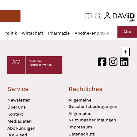
login
login
Aktuelle Ausgabe
Suche
Deutsche Apotheker Zeitung
Profil
Daz
Abo
Politik
Wirtschaft
Pharmazie
Apothekenpraxis
Recht
Sp
öffnen
Pur
Abo
öffnen
Nach
Deutscher Apotheker Verlag Logo
Facebook
Instagram
LinkedI
Service
Rechtliches
Newsletter
Allgemeine
Geschäftsbedingungen
Über uns
Allgemeine
Kontakt
Nutzungsbedingungen
Mediadaten
Impressum
Abo kündigen
Datenschutz
RSS-Feed