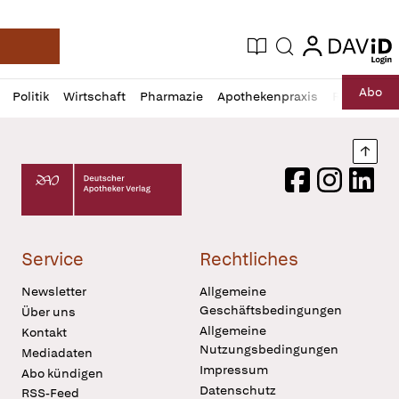
login
login
Aktuelle Ausgabe
Suche
Deutsche Apotheker Zeitung
Profil
Daz
Abo
Politik
Wirtschaft
Pharmazie
Apothekenpraxis
Recht
Sp
öffnen
Pur
Abo
öffnen
Nach
Deutscher Apotheker Verlag Logo
Facebook
Instagram
LinkedI
Service
Rechtliches
Newsletter
Allgemeine
Geschäftsbedingungen
Über uns
Allgemeine
Kontakt
Nutzungsbedingungen
Mediadaten
Impressum
Abo kündigen
Datenschutz
RSS-Feed