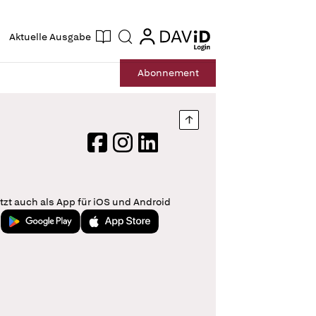
ogin
login
Aktuelle Ausgabe
Suche
Abo
nnement
Nach oben springen
Facebook
Instagram
LinkedIn
tzt auch als App für iOS und Android
Jetzt bei Google Play
Laden im App Store