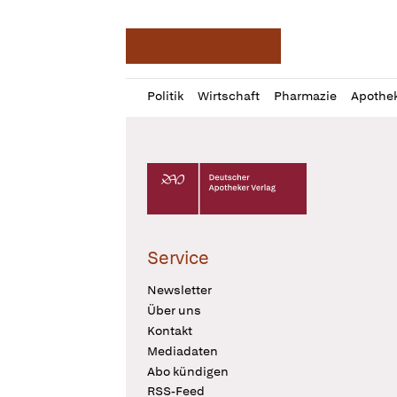
Deutsche Apotheker Ze
Profil
Daz
Politik
Wirtschaft
Pharmazie
Apothe
öffnen
Pur
Abo
öffnen
Deutscher Apotheker Verlag Logo
Service
Newsletter
Über uns
Kontakt
Mediadaten
Abo kündigen
RSS-Feed