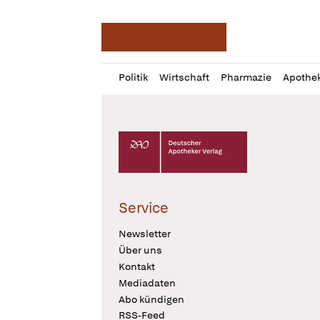
Deutsche Apotheker Ze
Profil
Daz
Politik
Wirtschaft
Pharmazie
Apothe
öffnen
Pur
Abo
öffnen
Deutscher Apotheker Verlag Logo
Service
Newsletter
Über uns
Kontakt
Mediadaten
Abo kündigen
RSS-Feed