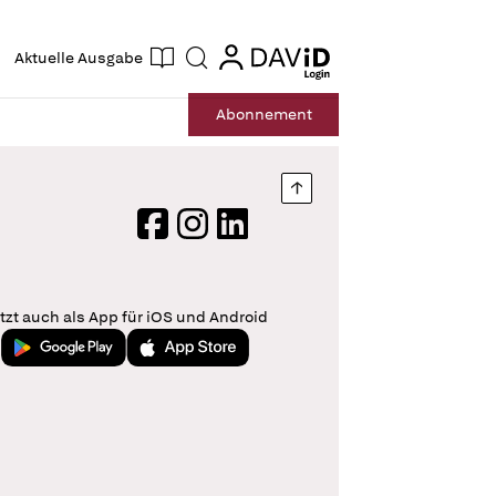
ogin
login
Aktuelle Ausgabe
Suche
Abo
nnement
Nach oben springen
Facebook
Instagram
LinkedIn
tzt auch als App für iOS und Android
Jetzt bei Google Play
Laden im App Store