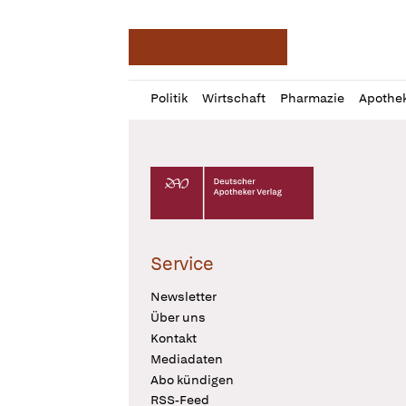
Deutsche Apotheker Ze
Profil
Daz
Politik
Wirtschaft
Pharmazie
Apothe
öffnen
Pur
Abo
öffnen
Deutscher Apotheker Verlag Logo
Service
Newsletter
Über uns
Kontakt
Mediadaten
Abo kündigen
RSS-Feed