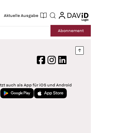
ogin
login
Aktuelle Ausgabe
Suche
Abo
nnement
Nach oben springen
Facebook
Instagram
LinkedIn
tzt auch als App für iOS und Android
Jetzt bei Google Play
Laden im App Store