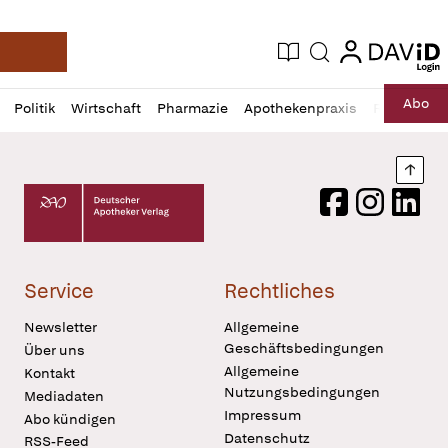
login
login
Aktuelle Ausgabe
Suche
Deutsche Apotheker Zeitung
Profil
Daz
Abo
Politik
Wirtschaft
Pharmazie
Apothekenpraxis
Recht
Sp
öffnen
Pur
Abo
öffnen
Nach
Deutscher Apotheker Verlag Logo
Facebook
Instagram
LinkedI
Service
Rechtliches
Newsletter
Allgemeine
Geschäftsbedingungen
Über uns
Allgemeine
Kontakt
Nutzungsbedingungen
Mediadaten
Impressum
Abo kündigen
Datenschutz
RSS-Feed