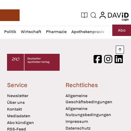
login
login
Aktuelle Ausgabe
Suche
Deutsche Apotheker Zeitung
Profil
Daz
Abo
Politik
Wirtschaft
Pharmazie
Apothekenpraxis
Recht
Sp
öffnen
Pur
Abo
öffnen
Nach
Deutscher Apotheker Verlag Logo
Facebook
Instagram
LinkedI
Service
Rechtliches
Newsletter
Allgemeine
Geschäftsbedingungen
Über uns
Allgemeine
Kontakt
Nutzungsbedingungen
Mediadaten
Impressum
Abo kündigen
Datenschutz
RSS-Feed