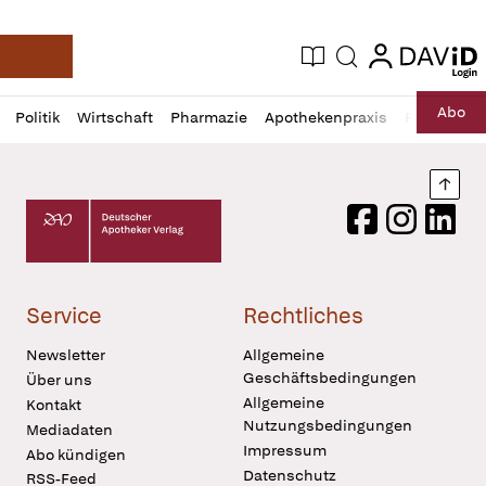
login
login
Aktuelle Ausgabe
Suche
Deutsche Apotheker Zeitung
Profil
Daz
Abo
Politik
Wirtschaft
Pharmazie
Apothekenpraxis
Recht
Sp
öffnen
Pur
Abo
öffnen
Nach
Deutscher Apotheker Verlag Logo
Facebook
Instagram
LinkedI
Service
Rechtliches
Newsletter
Allgemeine
Geschäftsbedingungen
Über uns
Allgemeine
Kontakt
Nutzungsbedingungen
Mediadaten
Impressum
Abo kündigen
Datenschutz
RSS-Feed