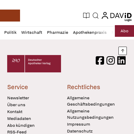
login
login
Aktuelle Ausgabe
Suche
Deutsche Apotheker Zeitung
Profil
Daz
Abo
Politik
Wirtschaft
Pharmazie
Apothekenpraxis
Recht
Sp
öffnen
Pur
Abo
öffnen
Nach
Deutscher Apotheker Verlag Logo
Facebook
Instagram
LinkedI
Service
Rechtliches
Newsletter
Allgemeine
Geschäftsbedingungen
Über uns
Allgemeine
Kontakt
Nutzungsbedingungen
Mediadaten
Impressum
Abo kündigen
Datenschutz
RSS-Feed