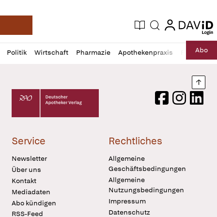
login
login
Aktuelle Ausgabe
Suche
Deutsche Apotheker Zeitung
Profil
Daz
Abo
Politik
Wirtschaft
Pharmazie
Apothekenpraxis
Recht
Sp
öffnen
Pur
Abo
öffnen
Nach
Deutscher Apotheker Verlag Logo
Facebook
Instagram
LinkedI
Service
Rechtliches
Newsletter
Allgemeine
Geschäftsbedingungen
Über uns
Allgemeine
Kontakt
Nutzungsbedingungen
Mediadaten
Impressum
Abo kündigen
Datenschutz
RSS-Feed