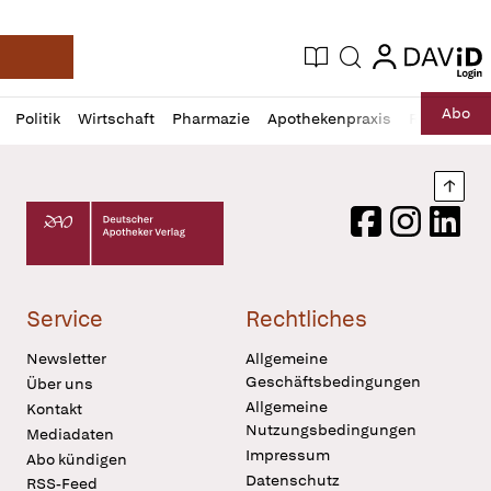
login
login
Aktuelle Ausgabe
Suche
Deutsche Apotheker Zeitung
Profil
Daz
Abo
Politik
Wirtschaft
Pharmazie
Apothekenpraxis
Recht
Sp
öffnen
Pur
Abo
öffnen
Nach
Deutscher Apotheker Verlag Logo
Facebook
Instagram
LinkedI
Service
Rechtliches
Newsletter
Allgemeine
Geschäftsbedingungen
Über uns
Allgemeine
Kontakt
Nutzungsbedingungen
Mediadaten
Impressum
Abo kündigen
Datenschutz
RSS-Feed