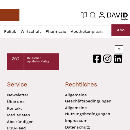
login
login
Aktuelle Ausgabe
Suche
Deutsche Apotheker Zeitung
Profil
Daz
Abo
Politik
Wirtschaft
Pharmazie
Apothekenpraxis
Recht
Sp
öffnen
Pur
Abo
öffnen
Nach
Deutscher Apotheker Verlag Logo
Facebook
Instagram
LinkedI
Service
Rechtliches
Newsletter
Allgemeine
Geschäftsbedingungen
Über uns
Allgemeine
Kontakt
Nutzungsbedingungen
Mediadaten
Impressum
Abo kündigen
Datenschutz
RSS-Feed