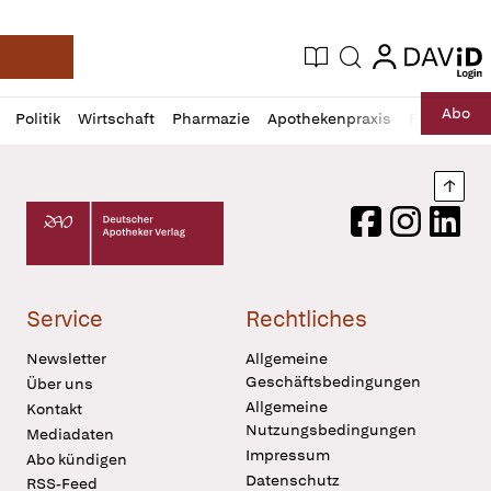
login
login
Aktuelle Ausgabe
Suche
Deutsche Apotheker Zeitung
Profil
Daz
Abo
Politik
Wirtschaft
Pharmazie
Apothekenpraxis
Recht
Sp
öffnen
Pur
Abo
öffnen
Nach
Deutscher Apotheker Verlag Logo
Facebook
Instagram
LinkedI
Service
Rechtliches
Newsletter
Allgemeine
Geschäftsbedingungen
Über uns
Allgemeine
Kontakt
Nutzungsbedingungen
Mediadaten
Impressum
Abo kündigen
Datenschutz
RSS-Feed