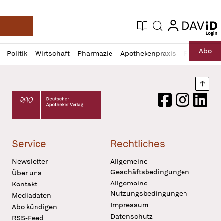
login
login
Aktuelle Ausgabe
Suche
Deutsche Apotheker Zeitung
Profil
Daz
Abo
Politik
Wirtschaft
Pharmazie
Apothekenpraxis
Recht
Sp
öffnen
Pur
Abo
öffnen
Nach
Deutscher Apotheker Verlag Logo
Facebook
Instagram
LinkedI
Service
Rechtliches
Newsletter
Allgemeine
Geschäftsbedingungen
Über uns
Allgemeine
Kontakt
Nutzungsbedingungen
Mediadaten
Impressum
Abo kündigen
Datenschutz
RSS-Feed